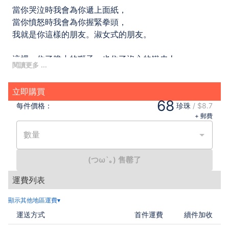
當你哭泣時我會為你遞上面紙，
當你憤怒時我會為你握緊拳頭，
我就是你這樣的朋友。淑女式的朋友。
這裡，住了膽小的獅子，也住了沒心的鐵皮人，
和沒頭腦的傻少女。
他們的故事，會令你想笑，會令你想哭，
立即購買
會令你想起那段一去不返的歲月
68
每件
價格：
珍珠
/
$8.7
+ 郵費
神祕男子的神祕鑰匙，打開一條懸疑、甜蜜又苦澀的夢之
道。
數量
初戀的回甘、青梅竹馬的思念、禁忌之戀的痛楚，
從君子街上那間「詭異的房子」中緩緩流洩而出。
(つω`｡) 售罄了
四個不請自來的房客，各自身懷不為人知的祕密，
運費列表
當所有謎底逐漸揭曉，夏天，也即將進入尾聲
顯示其他地區運費▾
誰說年少輕狂不知愛，在友情與愛情渾沌的季節，
運送方式
首件運費
續件加收
我們編織著白日夢，當老了的時候，還會記得這一個夏