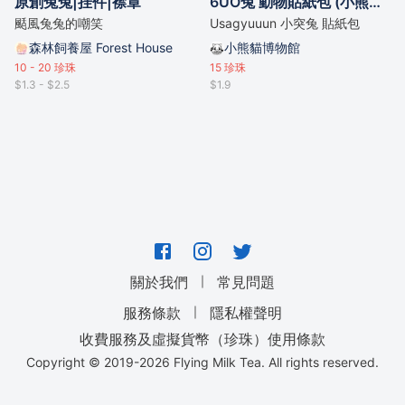
原創兔兔|挂件|襟章
6UO兔 動物貼紙包 (小熊貓 狐狸 我的英雄學院)
颳風兔兔的嘲笑
Usagyuuun 小突兔 貼紙包
森林飼養屋 Forest House
小熊貓博物館
10 - 20
珍珠
15
珍珠
$1.3 - $2.5
$1.9
｜
關於我們
常見問題
｜
服務條款
隱私權聲明
收費服務及虛擬貨幣（珍珠）使用條款
Copyright © 2019-
2026
Flying Milk Tea. All rights reserved.