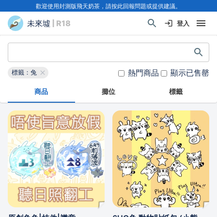
歡迎使用封測版飛天奶茶，請按此回報問題或提供建議。
未來墟
| R18
登入
熱門商品
顯示已售罄
標籤：兔
商品
攤位
標籤