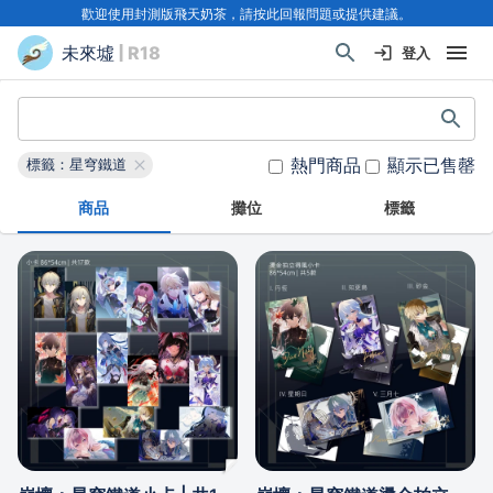
歡迎使用封測版飛天奶茶，請按此回報問題或提供建議。
未來墟
| R18
登入
熱門商品
顯示已售罄
標籤：星穹鐵道
商品
攤位
標籤