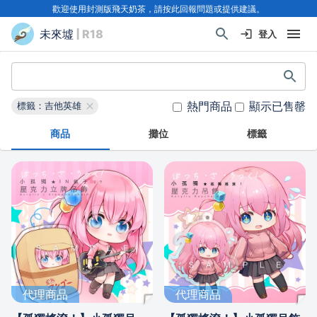
歡迎使用封測版飛天奶茶，請按此回報問題或提供建議。
未來墟
| R18
登入
熱門商品
顯示已售罄
標籤：吉他英雄
商品
攤位
標籤
代理商品
代理商品