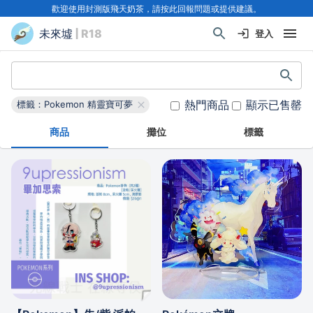
歡迎使用封測版飛天奶茶，請按此回報問題或提供建議。
未來墟
| R18
登入
熱門商品
顯示已售罄
標籤：Pokemon 精靈寶可夢
商品
攤位
標籤