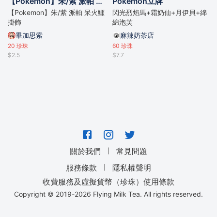
【Pokemon】朱/紫 派帕 呆火鱷 掛飾
Pokémon立牌
【Pokemon】朱/紫 派帕 呆火鱷
閃光烈焰馬+霜奶仙+月伊貝+綿
掛飾
綿泡芙
畢加思索
麻辣奶茶店
20
珍珠
60
珍珠
$2.5
$7.7
｜
關於我們
常見問題
｜
服務條款
隱私權聲明
收費服務及虛擬貨幣（珍珠）使用條款
Copyright © 2019-
2026
Flying Milk Tea. All rights reserved.