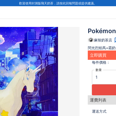
歡迎使用封測版飛天奶茶，請按此回報問題或提供建議。
Pokémo
麻辣奶茶店
閃光烈焰馬+霜奶
立即購買
每件
價格：
數量
運費列表
運送方式