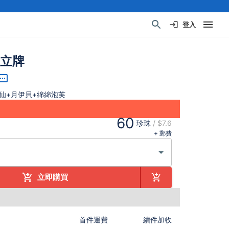
登入
n立牌
仙+月伊貝+綿綿泡芙
60
珍珠
/
$7.6
+ 郵費
立即購買
首件運費
續件加收