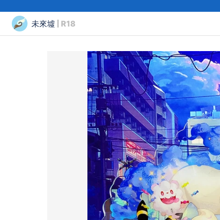
未來墟
| R18