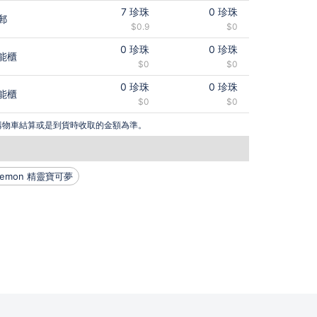
7
珍珠
0
珍珠
郵
$0.9
$0
0
珍珠
0
珍珠
能櫃
$0
$0
0
珍珠
0
珍珠
能櫃
$0
$0
購物車結算或是到貨時收取的金額為準。
kemon 精靈寶可夢