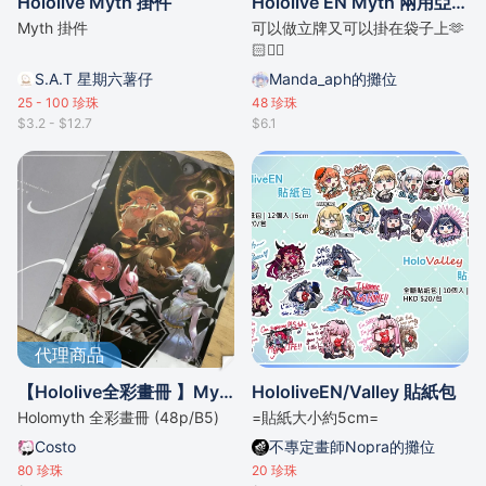
Hololive Myth 掛件
Hololive EN Myth 兩用亞克力掛件立牌
Myth 掛件
可以做立牌又可以掛在袋子上🫶
🏻👍🏻
S.A.T 星期六薯仔
Manda_aph的攤位
25 - 100
珍珠
48
珍珠
$3.2 - $12.7
$6.1
代理商品
【Hololive全彩畫冊 】Myth
HololiveEN/Valley 貼紙包
Holomyth 全彩畫冊 (48p/B5)
=貼紙大小約5cm=
Costo
不專定畫師Nopra的攤位
80
珍珠
20
珍珠