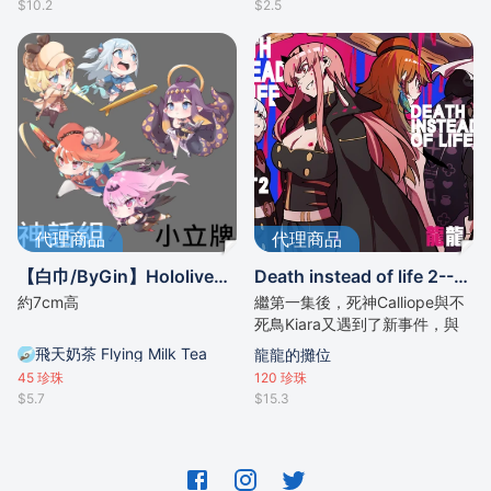
$10.2
$2.5
代理商品
代理商品
【白巾/ByGin】Hololive《神話組》多款式小立牌
Death instead of life 2---龍龍
約7cm高
繼第一集後，死神Calliope與不
死鳥Kiara又遇到了新事件，與
三位別校生開始展開了戰鬥
飛天奶茶 Flying Milk Tea
龍龍的攤位
45
珍珠
120
珍珠
$5.7
$15.3