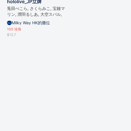
hololive_JP立牌
兎田ぺこら, さくらみこ, 宝鐘マ
リン, 潤羽るしあ, 大空スバル,
雪花ラミィ
Milky Way HK的攤位
100
珍珠
$12.7