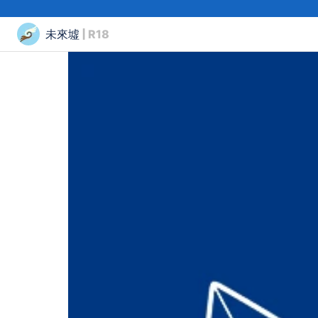
未來墟
| R18