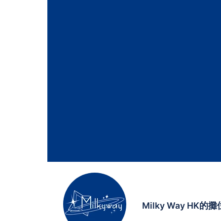
Milky Way HK的攤