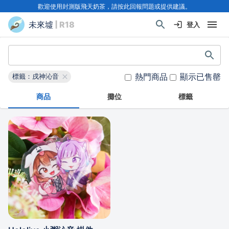
歡迎使用封測版飛天奶茶，請按此回報問題或提供建議。
未來墟
| R18
登入
熱門商品
顯示已售罄
標籤：戌神沁音
商品
攤位
標籤