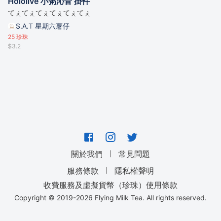
Hololive 小粥沁音 掛件
てぇてぇてぇてぇてぇてぇ
S.A.T 星期六薯仔
25
珍珠
$3.2
｜
關於我們
常見問題
｜
服務條款
隱私權聲明
收費服務及虛擬貨幣（珍珠）使用條款
Copyright © 2019-
2026
Flying Milk Tea. All rights reserved.