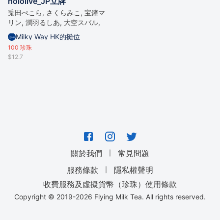
hololive_JP立牌
兎田ぺこら, さくらみこ, 宝鐘マ
リン, 潤羽るしあ, 大空スバル,
雪花ラミィ
Milky Way HK的攤位
100
珍珠
$12.7
｜
關於我們
常見問題
｜
服務條款
隱私權聲明
收費服務及虛擬貨幣（珍珠）使用條款
Copyright © 2019-
2026
Flying Milk Tea. All rights reserved.