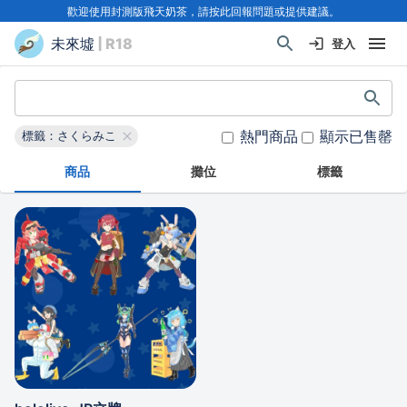
歡迎使用封測版飛天奶茶，請按此回報問題或提供建議。
未來墟
| R18
登入
熱門商品
顯示已售罄
標籤：さくらみこ
商品
攤位
標籤