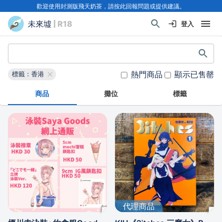
歡迎使用封測版飛天奶茶，請按此回報問題或提供建議。
未來墟
| R18
登入
熱門商品
顯示已售罄
標籤：香港
商品
攤位
標籤
代理商品