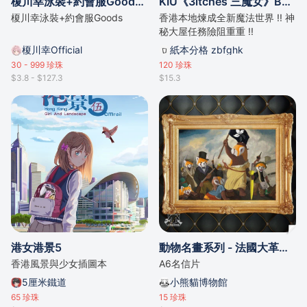
榎川幸泳裝+約會服Goods【場後再販】
KIU《3itches 三魔女》BOOK 1
榎川幸泳裝+約會服Goods
香港本地煉成全新魔法世界 !! 神
秘大屋任務險阻重重 !!
榎川幸Official
紙本分格 zbfghk
30 - 999
珍珠
120
珍珠
$3.8 - $127.3
$15.3
港女港景5
動物名畫系列 - 法國大革命 名信片
香港風景與少女插圖本
A6名信片
5厘米鐵道
小熊貓博物館
65
珍珠
15
珍珠