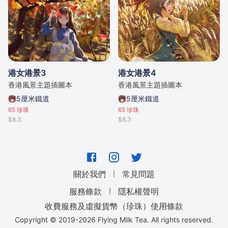
港女港景3
港女港景4
香港風景主題插圖本
香港風景主題插圖本
5厘米鐵道
5厘米鐵道
65
珍珠
65
珍珠
$8.3
$8.3
｜
關於我們
常見問題
｜
服務條款
隱私權聲明
收費服務及虛擬貨幣（珍珠）使用條款
Copyright © 2019-
2026
Flying Milk Tea. All rights reserved.