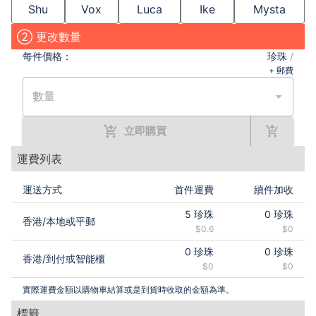
Shu
Vox
Luca
Ike
Mysta
② 更改數量
每件
價格：
珍珠
/
+ 郵費
數量
立即購買
運費列表
運送方式
首件運費
續件加收
5
珍珠
0
珍珠
香港
/
本地或平郵
$0.6
$0
0
珍珠
0
珍珠
香港
/
到付或智能櫃
$0
$0
實際運費金額以購物車結算或是到貨時收取的金額為準。
標籤