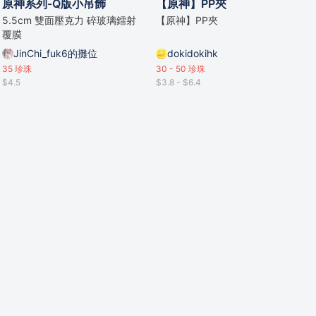
原神系列-Q版小吊飾
【原神】PP夾
5.5cm 雙面壓克力 碎玻璃鐳射
【原神】PP夾
覆膜
JinChi_fuk6的攤位
dokidokihk
35
珍珠
30 - 50
珍珠
$4.5
$3.8 - $6.4