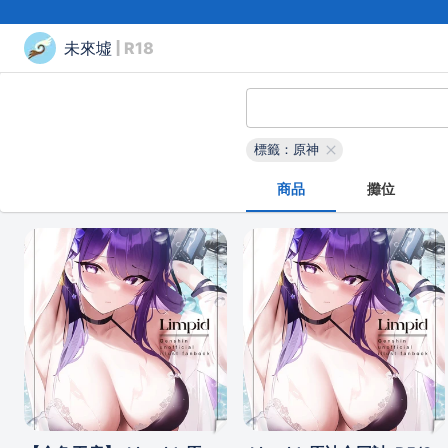
未來墟
| R18
標籤：原神
商品
攤位