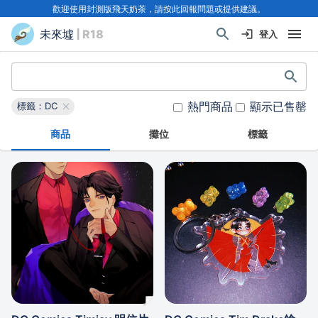
歡迎使用封測版飛天奶茶，請按此回報問題或提供建議。
未來墟
| R18
登入
熱門商品
顯示已售罄
標籤：DC
商品
攤位
標籤