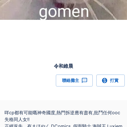
令和維晨
聯絡攤主
打賞
咩cp都有可能嘅神奇國度,熱門拆逆應有盡有,批鬥任何ooc
失格同人女!!
正經返先，有まほやく,DComics, 假面騎士,海賊王,Luxiem