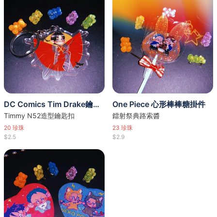
DC Comics Tim Drake鑰匙扣
One Piece 心形棒棒糖掛件
Timmy N52造型鑰匙扣
鐳射祭典路索醬
20
珍珠
23
珍珠
$2.5
$2.9