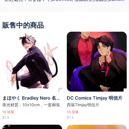
販售中的商品
まほやく Bradley Nero 名信片set
DC Comics Timjay 明信片
珠光材質，10x10cm，一套兩張
西裝Timjay明信片
10
珍珠
10
珍珠
$1.3
$1.3