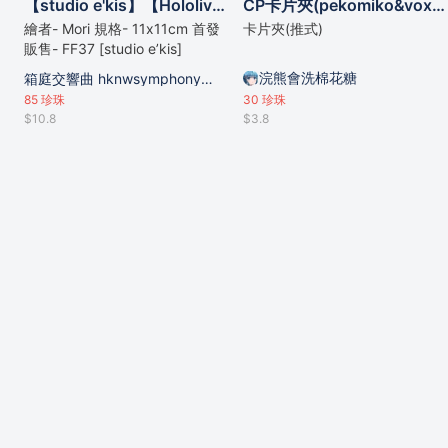
【studio e'kis】【Hololive】同人二創ぺこら、るしあ貼貼陶瓷吸水杯墊
CP卡片夾(pekomiko&voxto)
繪者- Mori 規格- 11x11cm 首發
卡片夾(推式)
販售- FF37 [studio e’kis]
浣熊會洗棉花糖
箱庭交響曲 hknwsymphony的攤位
85
珍珠
30
珍珠
$10.8
$3.8