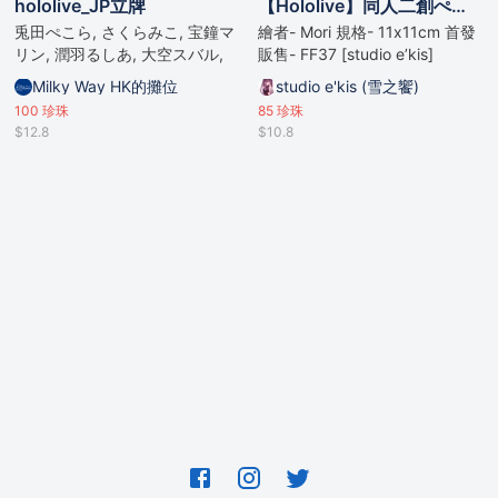
hololive_JP立牌
【Hololive】同人二創ぺこら、るしあ貼貼陶瓷吸水杯墊
兎田ぺこら, さくらみこ, 宝鐘マ
繪者- Mori 規格- 11x11cm 首發
リン, 潤羽るしあ, 大空スバル,
販售- FF37 [studio e’kis]
雪花ラミィ
Milky Way HK的攤位
studio e'kis (雪之饗)
100
珍珠
85
珍珠
$12.8
$10.8