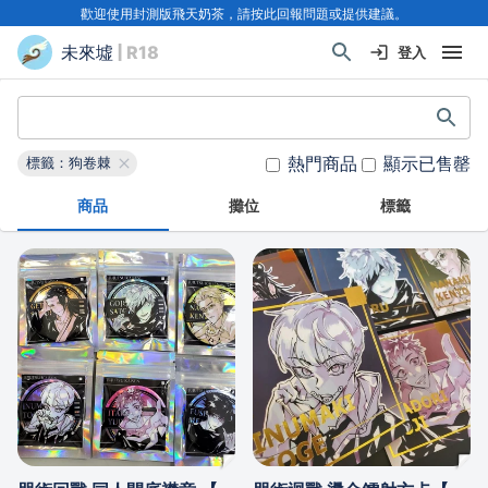
歡迎使用封測版飛天奶茶，請按此回報問題或提供建議。
未來墟
| R18
登入
熱門商品
顯示已售罄
標籤：狗卷棘
商品
攤位
標籤