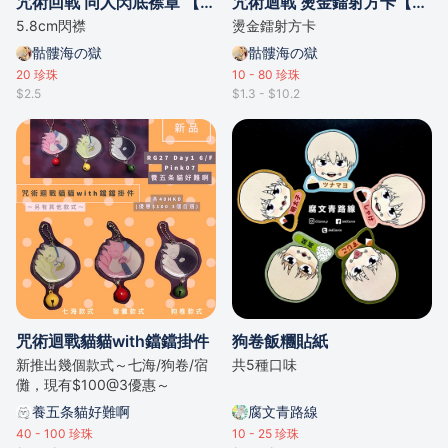
咒術回戰 同人閃底襟章 【全新】
咒術迴戰 燙金鐳射方卡【全新】
5.8cm閃襟
燙金鐳射方卡
骷髏海の獄
骷髏海の獄
20
珍珠
10 - 80
珍珠
$2.5
$1.3 - $10.2
咒術迴戰貓貓with鐺鐺掛件
狗卷飯糰貼紙
新推出幾個款式～七海/狗卷/宿
共5種口味
儺，現有$100@3優惠～
養五条貓好難啊
腐文青路線
40 - 100
珍珠
10 - 25
珍珠