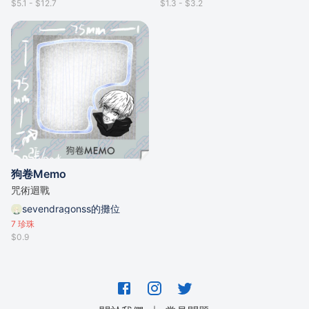
$5.1 - $12.7
$1.3 - $3.2
狗卷Memo
咒術迴戰
sevendragonss的攤位
7
珍珠
$0.9