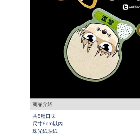
商品介紹
共5種口味
尺寸6cm以內
珠光紙貼紙