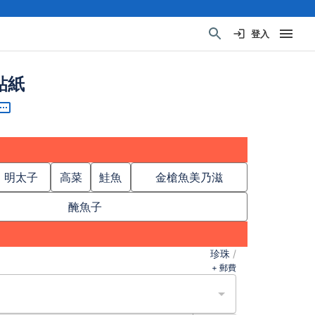
登入
貼紙
明太子
高菜
鮭魚
金槍魚美乃滋
醃魚子
珍珠
/
+ 郵費