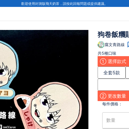
歡迎使用封測版飛天奶茶，請按此回報問題或提供建議。
狗卷飯糰
腐文青路線
共5種口味
① 選擇款式
全套5款
② 更改數量
每件
價格：
數量