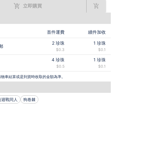
立即購買
首件運費
續件加收
2
珍珠
1
珍珠
郵
$0.3
$0.1
4
珍珠
1
珍珠
$0.5
$0.1
購物車結算或是到貨時收取的金額為準。
術迴戰同人
狗卷棘