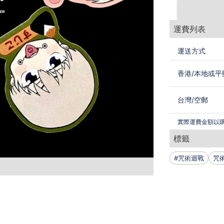
運費列表
運送方式
香港
/
本地或平
台灣
/
空郵
實際運費金額以
標籤
#咒術迴戰
咒