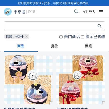
歡迎使用封測版飛天奶茶，請按此回報問題或提供建議。
未來墟
| R18
登入
熱門商品
顯示已售罄
標籤：#掛件
商品
攤位
標籤