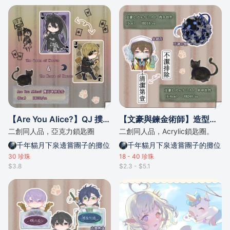
【Are You Alice?】QJ 撲克牌掛件
【文豪與鍊金術師】造型掛件
二創同人品，亞克力鎖匙圈
二創同人品，Acrylic鎖匙圈。
千年貓月下泉邊嘗團子的攤位
千年貓月下泉邊嘗團子的攤位
30
珍珠
18 - 40
珍珠
$3.8
$2.3 - $5.1