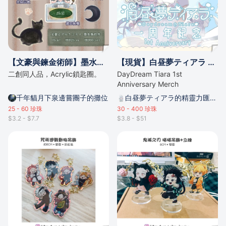
【文豪與鍊金術師】墨水瓶掛件
【現貨】白昼夢ティアラ 一周年紀念套裝
二創同人品，Acrylic鎖匙圈。
DayDream Tiara 1st
Anniversary Merch
千年貓月下泉邊嘗團子的攤位
白昼夢ティアラ的精靈力匯聚點
25 - 60
珍珠
30 - 400
珍珠
$3.2 - $7.7
$3.8 - $51