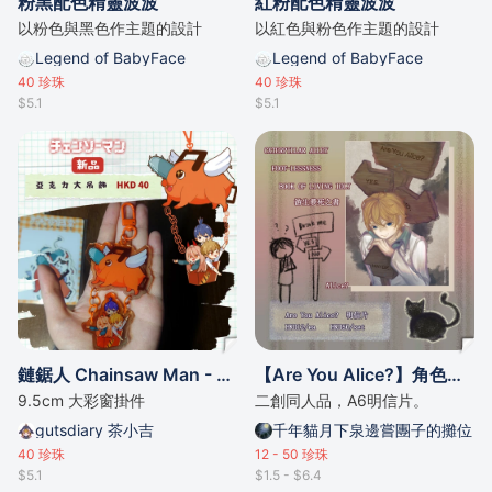
粉黑配色精靈波波
紅粉配色精靈波波
以粉色與黑色作主題的設計
以紅色與粉色作主題的設計
Legend of BabyFace
Legend of BabyFace
40
珍珠
40
珍珠
$5.1
$5.1
鏈鋸人 Chainsaw Man - Pochita 波奇塔熱氣球彩窗亞克力掛件鑰匙扣
【Are You Alice?】角色明信片
9.5cm 大彩窗掛件
二創同人品，A6明信片。
gutsdiary 茶小吉
千年貓月下泉邊嘗團子的攤位
40
珍珠
12 - 50
珍珠
$5.1
$1.5 - $6.4