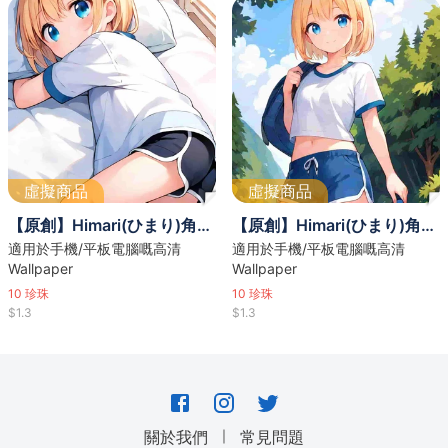
虛擬商品
虛擬商品
【原創】Himari(ひまり)角色壁紙套裝 | 床上主題
【原創】Himari(ひまり)角色壁紙套裝 | 登山主題
適用於手機/平板電腦嘅高清
適用於手機/平板電腦嘅高清
Wallpaper
Wallpaper
10
珍珠
10
珍珠
$1.3
$1.3
｜
關於我們
常見問題