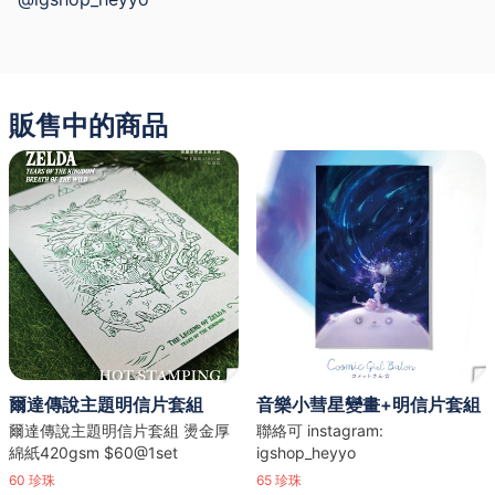
販售中的商品
爾達傳說主題明信片套組
音樂小彗星變畫+明信片套組
爾達傳說主題明信片套組 燙金厚
聯絡可 instagram:
綿紙420gsm $60@1set
igshop_heyyo
60
珍珠
65
珍珠