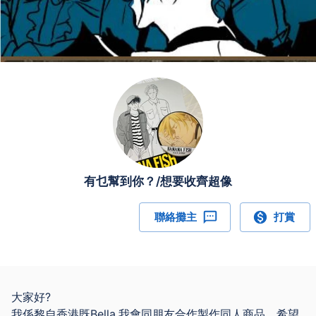
有乜幫到你？/想要收齊超像
聯絡攤主
打賞
大家好?
我係黎自香港既Bella,我會同朋友合作製作同人商品，希望