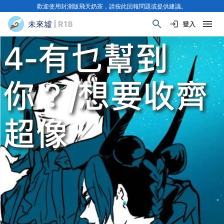
歡迎使用封測版飛天奶茶，請按此回報問題或提供建議。
未來墟
| R18
登入