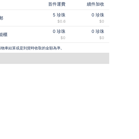
首件運費
續件加收
5
珍珠
0
珍珠
郵
$0.6
$0
0
珍珠
0
珍珠
能櫃
$0
$0
購物車結算或是到貨時收取的金額為準。