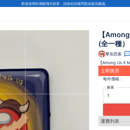
歡迎使用封測版飛天奶茶，請按此回報問題或提供建議。
【Among 
(全一種）
畢加思索
【Among Us X 
立即購買
每件
價格：
數量
運費列表