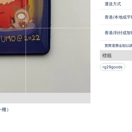
運送方式
香港
/
本地或平
香港
/
到付或智
實際運費金額以
標籤
rg29goods
全一種）