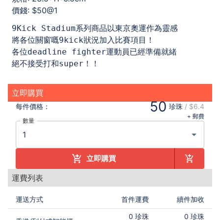
價錢: $50@1
9Kick Stadium系列商品以東京奧運作為靈感
將各位關窗嘅9kick狀況加入比賽項目！
各位deadline fighter運動員已經準備就緒
絕不接受打和super！！ 
立即購買
50
每件
價格：
珍珠
/
$6.4
+ 郵費
數量
立即購買
運費列表
運送方式
首件運費
續件加收
0
珍珠
0
珍珠