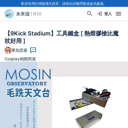
歡迎使用封測版飛天奶茶，請按此回報問題或提供建議。
未來墟
| R18
登入
【9Kick Stadium】工具鐵盒 [ 熱熔膠槍比魔
杖好用 ]
畢加思索
Cosplay相關周邊