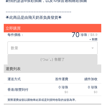
劇情的瑟瑟6張彩插圖，以及10張普通精緻彩插圖
----------------------------------------
🌟此商品是由飛天奶茶負責發貨🌟
立即購買
70
每件
價格：
珍珠
/
$8.9
+ 郵費
數量
(つω`｡) 售罄了
運費列表
運送方式
首件運費
續件加收
0
珍珠
0
珍珠
香港
/
順豐到付
$0
$0
實際運費金額以購物車結算或是到貨時收取的金額為準。