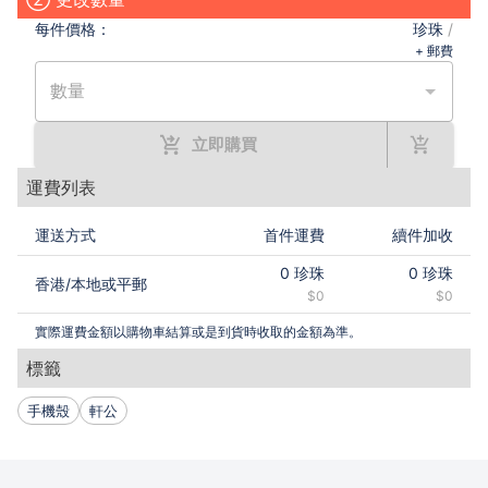
每件
價格：
珍珠
/
+ 郵費
數量
立即購買
運費列表
運送方式
首件運費
續件加收
0
珍珠
0
珍珠
香港
/
本地或平郵
$0
$0
實際運費金額以購物車結算或是到貨時收取的金額為準。
標籤
手機殼
軒公