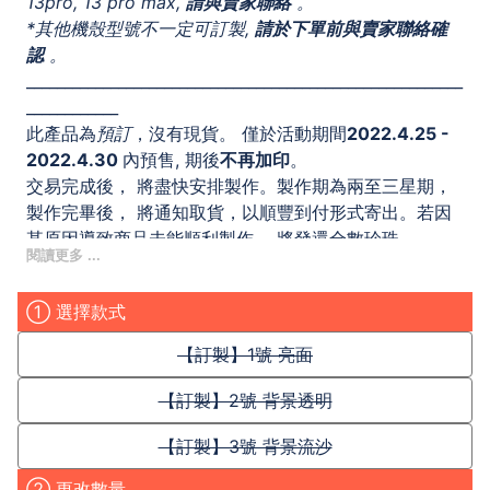
13pro, 13 pro max,
請與賣家聯絡
。
*其他機殼型號不一定可訂製,
請於下單前
與賣家聯絡
確
認
。
_________________________________________________________
____________
此產品為
預訂
，沒有現貨。
僅於活動期間
2022.4.25 -
2022.4.30
內預售, 期後
不再加印
。
交易完成後， 將盡快安排製作。製作期為兩至三星期，
製作完畢後， 將通知取貨，以順豐到付形式寄出。若因
某原因導致商品未能順利製作， 將發還全數珍珠。
產品的收益（扣除所有成本後），將捐出作慈善用途。
再次謝謝各位的支持！
① 選擇款式
_________________________________________________________
____________
【訂製】1號 亮面
Follow me?
Youtube| 愛日莉[Aibiri]
【訂製】2號 背景透明
Instagram.Facebook.Twitter | @ margolee330
【訂製】3號 背景流沙
② 更改數量