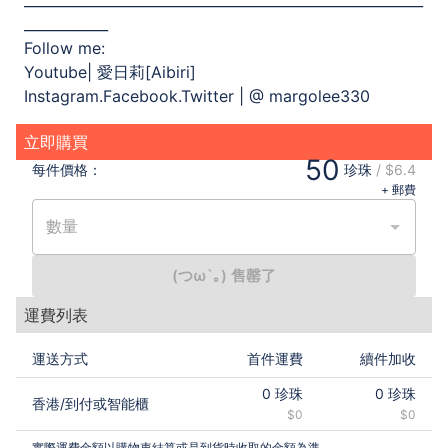
_________________________________________________________
____________
Follow me:
Youtube| 愛日莉[Aibiri]
Instagram.Facebook.Twitter | @ margolee330
立即購買
50
每件
價格：
珍珠
/
$6.4
+ 郵費
數量
(つω`｡) 售罄了
運費列表
運送方式
首件運費
續件加收
0
珍珠
0
珍珠
香港
/
到付或智能櫃
$0
$0
實際運費金額以購物車結算或是到貨時收取的金額為準。