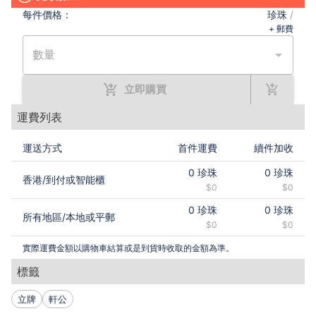
每件
價格：
珍珠
/
+ 郵費
數量
立即購買
運費列表
運送方式
首件運費
續件加收
0
珍珠
0
珍珠
香港
/
到付或智能櫃
$0
$0
0
珍珠
0
珍珠
所有地區
/
本地或平郵
$0
$0
實際運費金額以購物車結算或是到貨時收取的金額為準。
標籤
立牌
軒公