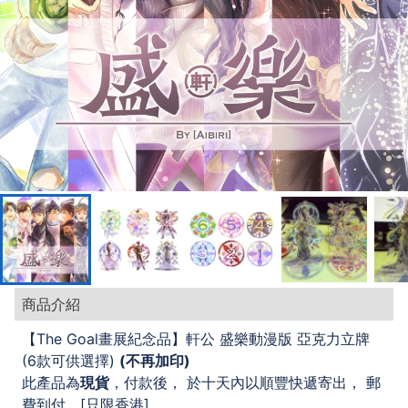
商品介紹
【The Goal畫展紀念品】軒公 盛樂動漫版 亞克力立牌
(6款可供選擇)
(不再加印)
此產品為
現貨
，付款後， 於十天內以順豐快遞寄出， 郵
費到付。[只限香港]