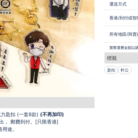
運送方式
香港
/
到付或智
所有地區
/
與賣
實際運費金額以
標籤
匙扣
軒公
克力匙扣 (一套8款)
(不再加印)
出， 郵費到付。[只限香港]
善用途。
____________________