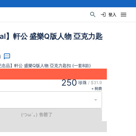
登入
Goal】軒公 盛樂Q版人物 亞克力匙
莉
畫展紀念品】軒公 盛樂Q版人物 亞克力匙扣 (一套8款)
250
珍珠
/
$31.9
+ 郵費
(つω`｡) 售罄了