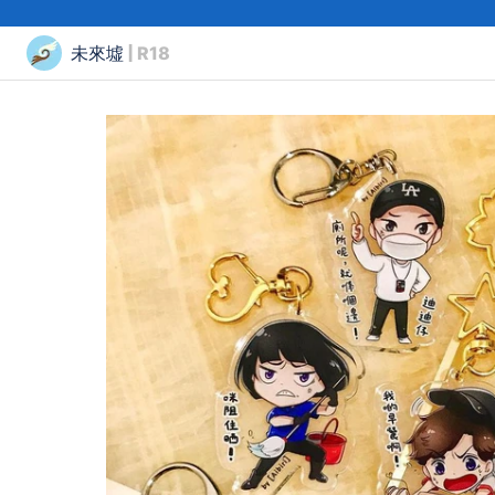
未來墟
| R18