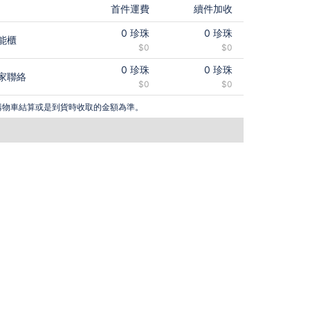
首件運費
續件加收
0
珍珠
0
珍珠
能櫃
$0
$0
0
珍珠
0
珍珠
家聯絡
$0
$0
購物車結算或是到貨時收取的金額為準。