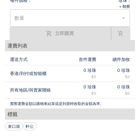
每件
價格：
珍珠
/
+ 郵費
數量
立即購買
運費列表
運送方式
首件運費
續件加收
0
珍珠
0
珍珠
香港
/
到付或智能櫃
$0
$0
0
珍珠
0
珍珠
所有地區
/
與賣家聯絡
$0
$0
實際運費金額以購物車結算或是到貨時收取的金額為準。
標籤
束口袋
軒公