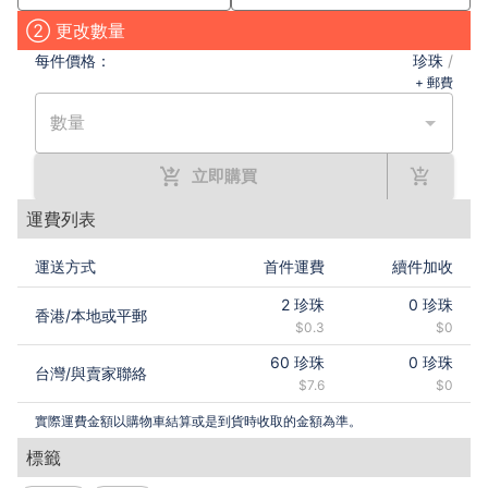
② 更改數量
每件
價格：
珍珠
/
+ 郵費
數量
立即購買
運費列表
運送方式
首件運費
續件加收
2
珍珠
0
珍珠
香港
/
本地或平郵
$0.3
$0
60
珍珠
0
珍珠
台灣
/
與賣家聯絡
$7.6
$0
實際運費金額以購物車結算或是到貨時收取的金額為準。
標籤