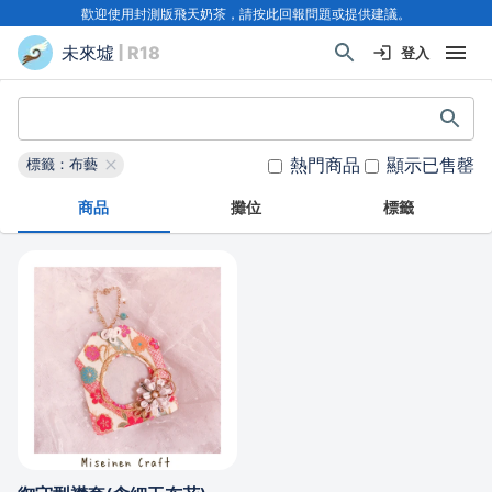
歡迎使用封測版飛天奶茶，請按此回報問題或提供建議。
未來墟
| R18
登入
熱門商品
顯示已售罄
標籤：布藝
商品
攤位
標籤