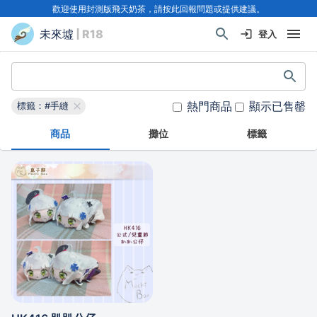
歡迎使用封測版飛天奶茶，請按此回報問題或提供建議。
未來墟
| R18
登入
熱門商品
顯示已售罄
標籤：#手縫
商品
攤位
標籤