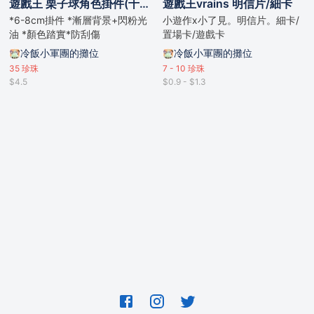
遊戲王 栗子球角色掛件(十代/遊星/遊作/遊我)
遊戲王vrains 明信片/細卡
*6-8cm掛件 *漸層背景+閃粉光
小遊作x小了見。明信片。細卡/
油 *顏色踏實*防刮傷
置場卡/遊戲卡
冷飯小軍團的攤位
冷飯小軍團的攤位
35
珍珠
7 - 10
珍珠
$4.5
$0.9 - $1.3