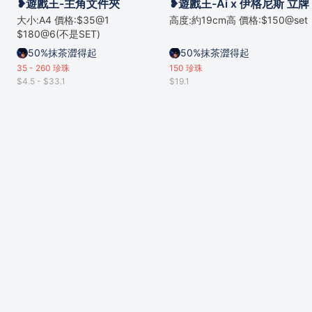
❥遊戲王-主角文件夾
❥遊戲王-Ai x 伊格尼斯 立牌
大小:A4 價格:$35@1
高度:約19cm高 價格:$150@set
$180@6(不是SET)
50%抹茶澀得起
50%抹茶澀得起
35 - 260
珍珠
150
珍珠
$4.5 - $33.1
$19.1