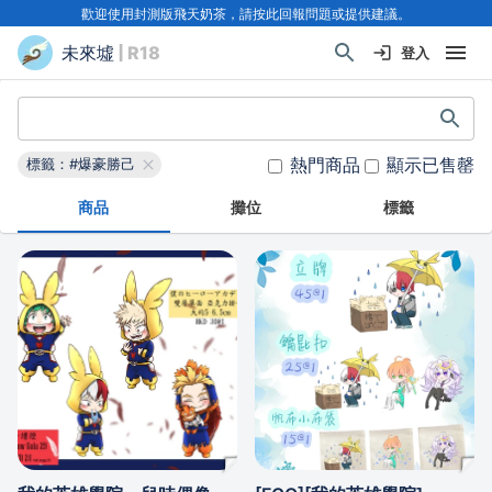
歡迎使用封測版飛天奶茶，請按此回報問題或提供建議。
未來墟
| R18
登入
熱門商品
顯示已售罄
標籤：#爆豪勝己
商品
攤位
標籤