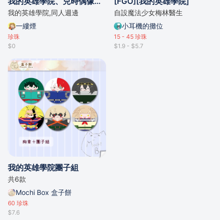
我的英雄學院、兒時偶像睡衣ver.
[FGO][我的英雄學院]
我的英雄學院,同人週邊
自設魔法少女梅林醫生
一縷煙
小耳機的攤位
珍珠
15 - 45
珍珠
$0
$1.9 - $5.7
我的英雄學院團子組
共6款
Mochi Box 盒子餅
60
珍珠
$7.6