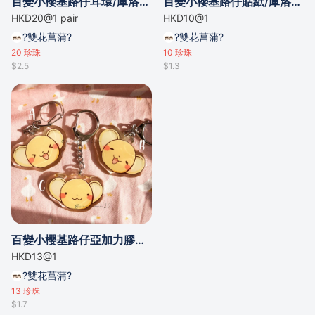
百變小櫻基路仔耳環/庫洛魔法使小可耳環
百變小櫻基路仔貼紙/庫洛魔法使小可貼紙
HKD20@1 pair
HKD10@1
?雙花菖蒲?
?雙花菖蒲?
20
珍珠
10
珍珠
$2.5
$1.3
百變小櫻基路仔亞加力膠吊飾/魔卡少女櫻 庫洛魔法使 小可亞克力膠吊飾
HKD13@1
?雙花菖蒲?
13
珍珠
$1.7