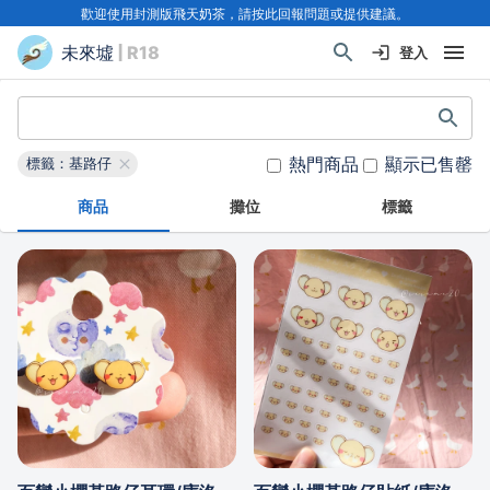
歡迎使用封測版飛天奶茶，請按此回報問題或提供建議。
未來墟
| R18
登入
熱門商品
顯示已售罄
標籤：基路仔
商品
攤位
標籤