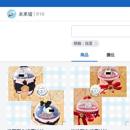
未來墟
| R18
標籤：扭蛋
商品
攤位