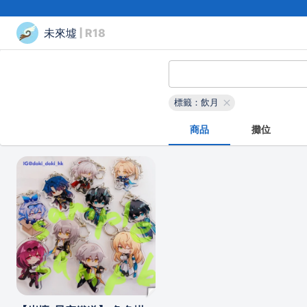
未來墟
| R18
標籤：飲月
商品
攤位