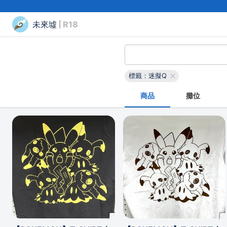
未來墟
| R18
標籤：迷擬Q
商品
攤位