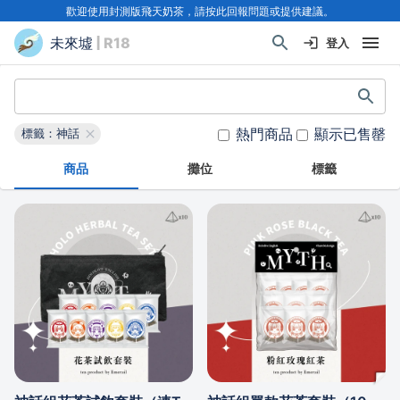
歡迎使用封測版飛天奶茶，請按此回報問題或提供建議。
未來墟
| R18
登入
熱門商品
顯示已售罄
標籤：神話
商品
攤位
標籤