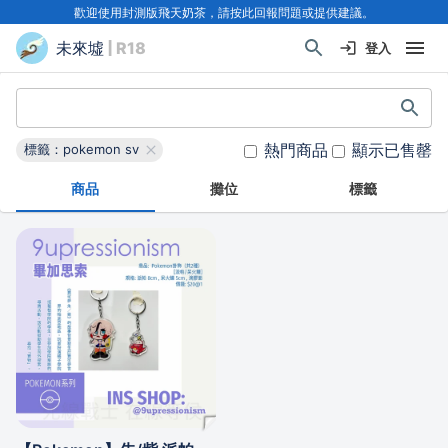
歡迎使用封測版飛天奶茶，請按此回報問題或提供建議。
未來墟
| R18
登入
熱門商品
顯示已售罄
標籤：pokemon sv
商品
攤位
標籤