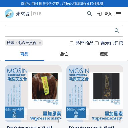
歡迎使用封測版飛天奶茶，請按此回報問題或提供建議。
未來墟
| R18
登入
熱門商品
顯示已售罄
標籤：毛跣天文台
商品
攤位
標籤