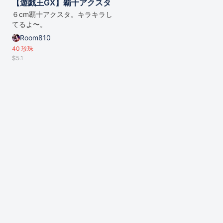
【遊戯王GX】覇十アクスタ
６cm覇十アクスタ。キラキラし
てるよ〜。
Room810
40
珍珠
$5.1