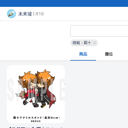
未來墟
| R18
標籤：覇十
商品
攤位