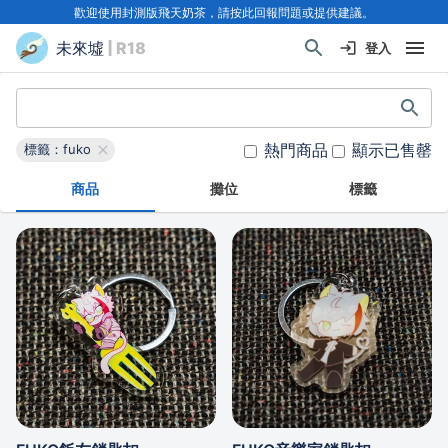
歡迎使用封測版飛天奶茶，請按此回報問題或提供建議。
未來墟
| R18
登入
熱門商品
顯示已售罄
標籤：fuko
商品
攤位
標籤