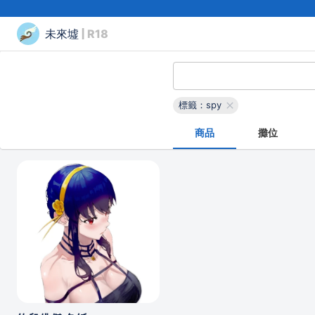
未來墟
| R18
標籤：spy
商品
攤位