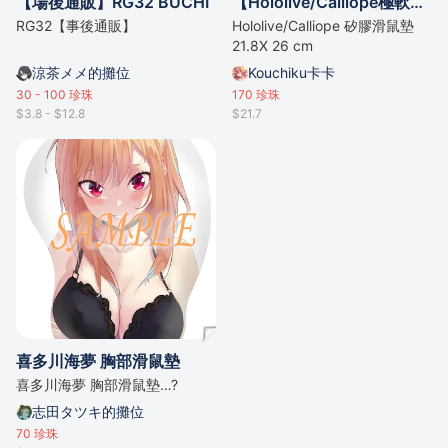
【場後通販】RG32 BUCHI
【Hololive/Calliope極軟矽膠歐派滑鼠墊】21.8X 26 cm
RG32【事後通販】
Hololive/Calliope 矽膠滑鼠墊
21.8X 26 cm
涼茶メメ的攤位
Kouchiku卡卡
30 - 100
珍珠
170
珍珠
$3.8 - $12.8
$21.7
喜多川海夢 胸部滑鼠墊
喜多川海夢 胸部滑鼠墊…?
志田タツキ的攤位
70
珍珠