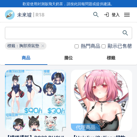
歡迎使用封測版飛天奶茶，請按此回報問題或提供建議。
未來墟
| R18
登入
熱門商品
顯示已售罄
標籤：胸部滑鼠墊
商品
攤位
標籤
代理商品