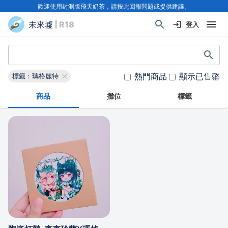
歡迎使用封測版飛天奶茶，請按此回報問題或提供建議。
未來墟
| R18
登入
熱門商品
顯示已售罄
標籤：瑪格麗特
商品
攤位
標籤