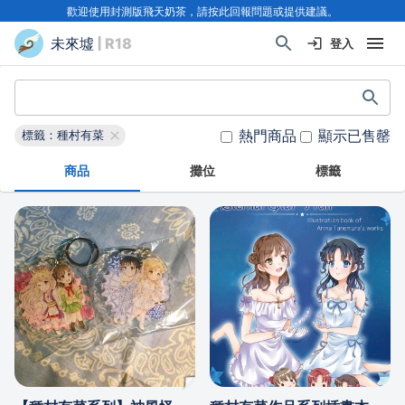
歡迎使用封測版飛天奶茶，請按此回報問題或提供建議。
未來墟
| R18
登入
熱門商品
顯示已售罄
標籤：種村有菜
商品
攤位
標籤