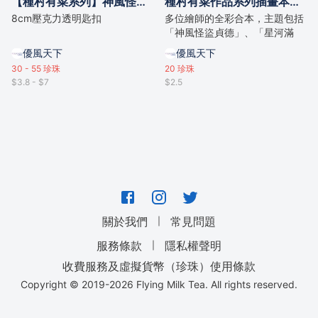
【種村有菜系列】神風怪盜貞德 / 星河滿月壓克力匙扣
種村有菜作品系列插畫本「Eternal Star Trail」
8cm壓克力透明匙扣
多位繪師的全彩合本，主題包括
「神風怪盜貞德」、「星河滿
月」、「櫻姬華傳」等
優風天下
優風天下
30 - 55
珍珠
20
珍珠
$3.8 - $7
$2.5
｜
關於我們
常見問題
｜
服務條款
隱私權聲明
收費服務及虛擬貨幣（珍珠）使用條款
Copyright © 2019-
2026
Flying Milk Tea. All rights reserved.