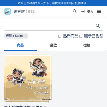
歡迎使用封測版飛天奶茶，請按此回報問題或提供建議。
未來墟
| R18
登入
熱門商品
顯示已售罄
標籤：Kalim
商品
攤位
標籤